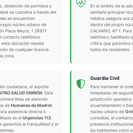
s, obtención de permisos y
En el ámbito de la sal
idad se coordina a través del
sanitario principal re
ales se encuentran
médica asegura una pr
 propio núcleo urbano de
dentro del propio nú
ión
Plaza Mayor, 1 28971
.
CALVARIO, Nº 1
. Para
el contacto telefónico
telefónico habilitado 
 esta ubicación resulta
crítica que garantiza 
ción de cualquier licencia
todos los residentes.
la zona.
Guardia Civil
ción ciudadana, el soporte
Para mantener el orde
NTRO SALUD GRIÑÓN
. Esta
inmediatas de segurid
primera línea de atención
jurisdicción operativa
ina de
Humanes de Madrid
,
acuartelamiento o bas
Para asistencia directa o
núcleo urbano de
Gri
litado es el
Urgencias 112
.
consultas, el contacto
e garantiza la tranquilidad y el
presencia instituciona
identes.
los habitantes como pa