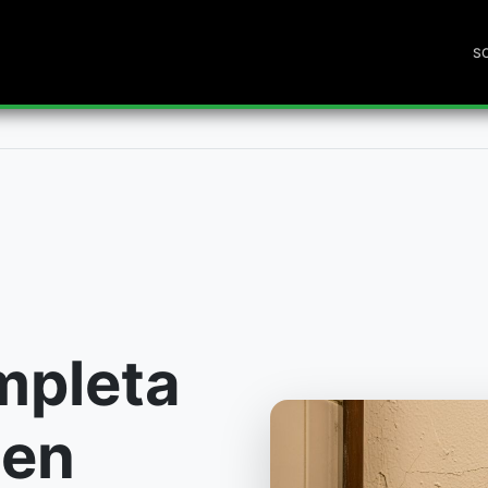
S
mpleta
 en