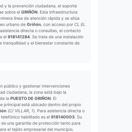
ud y la prevención ciudadana, el soporte
cae sobre el
GRIÑÓN
. Esta infraestructura
imera línea de atención rápida y se sitúa
cleo urbano de
Griñón
, con acceso por
CL EL
 asistencia directa o consultas, el contacto
es el
918141284
. Se trata de una instalación
la tranquilidad y el bienestar constante de
n público y gestionar intervenciones
ad ciudadana, la zona está bajo la
 de la
PUESTO DE GRIÑON
. El
e principal está ubicado dentro del propio
ñón
(
C/ VILLAR, 1
). Para asistencia directa o
 telefónico habilitado es el
918140003
. Su
l es una garantía de protección tanto para
ra el tejido empresarial del municipio.