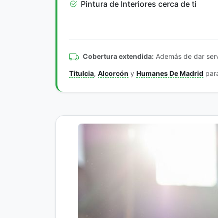
Pintura de Interiores cerca de ti
Cobertura extendida:
Además de dar serv
Titulcia
,
Alcorcón
y
Humanes De Madrid
para