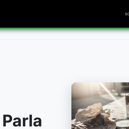
S
 Parla