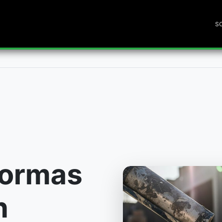
S
formas
n