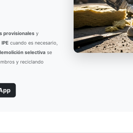
s provisionales
y
 IPE
cuando es necesario,
demolición selectiva
se
ombros y reciclando
App