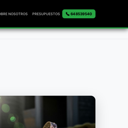
648539540
OBRE NOSOTROS
PRESUPUESTOS