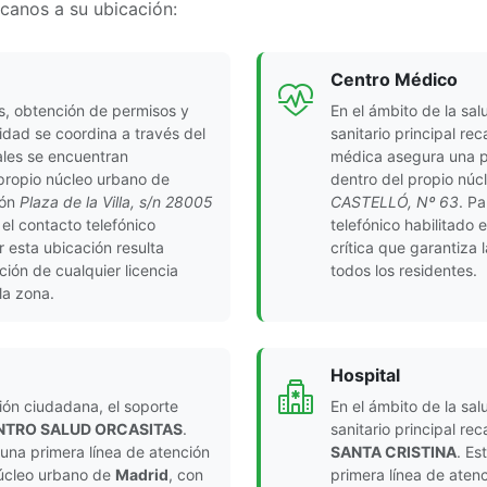
rcanos a su ubicación:
Centro Médico
s, obtención de permisos y
En el ámbito de la sal
idad se coordina a través del
sanitario principal re
ales se encuentran
médica asegura una pr
 propio núcleo urbano de
dentro del propio nú
ión
Plaza de la Villa, s/n 28005
CASTELLÓ, Nº 63
. Pa
 el contacto telefónico
telefónico habilitado 
r esta ubicación resulta
crítica que garantiza 
ción de cualquier licencia
todos los residentes.
la zona.
Hospital
ción ciudadana, el soporte
En el ámbito de la sal
NTRO SALUD ORCASITAS
.
sanitario principal re
una primera línea de atención
SANTA CRISTINA
. Es
núcleo urbano de
Madrid
, con
primera línea de atenc