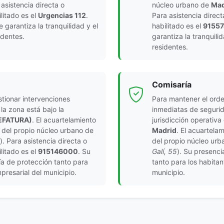
 asistencia directa o
núcleo urbano de
Mad
litado es el
Urgencias 112
.
Para asistencia direct
e garantiza la tranquilidad y el
habilitado es el
9155
identes.
garantiza la tranquili
residentes.
Comisaría
tionar intervenciones
Para mantener el orde
la zona está bajo la
inmediatas de segurid
JEFATURA)
. El acuartelamiento
jurisdicción operativa
 del propio núcleo urbano de
Madrid
. El acuartela
). Para asistencia directa o
del propio núcleo ur
litado es el
915146000
. Su
Galí, 55
). Su presenci
tía de protección tanto para
tanto para los habitan
presarial del municipio.
municipio.