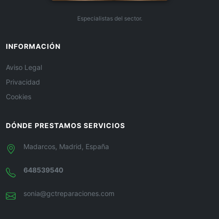
Especialistas del sector.
INFORMACIÓN
Aviso Legal
Privacidad
Cookies
DÓNDE PRESTAMOS SERVICIOS
Madarcos, Madrid, España
648539540
sonia@gctreparaciones.com