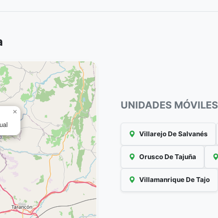
a
UNIDADES MÓVILES
×
ual
Villarejo De Salvanés
Orusco De Tajuña
Villamanrique De Tajo