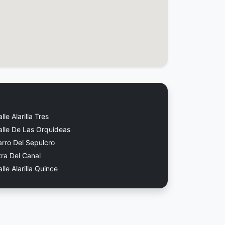
lle Alarilla Tres
alle De Las Orquideas
arro Del Sepulcro
tra Del Canal
lle Alarilla Quince