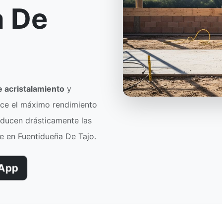
a De
le acristalamiento
y
rece el máximo rendimiento
educen drásticamente las
e en Fuentidueña De Tajo.
App