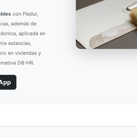
obles
con Pladur,
acas, además de
técnica, aplicada en
tre estancias,
oro en viviendas y
ormativa DB-HR.
App