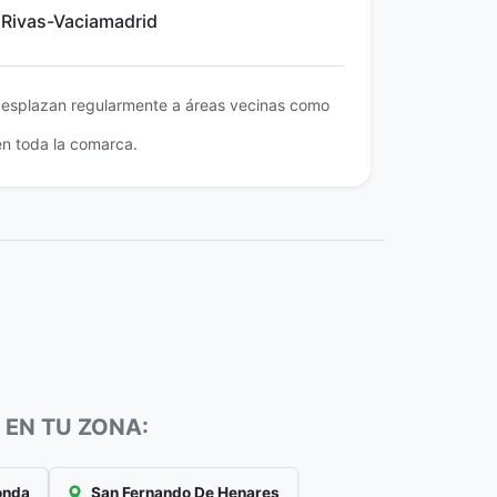
n Rivas-Vaciamadrid
desplazan regularmente a áreas vecinas como
en toda la comarca.
 EN TU ZONA:
onda
San Fernando De Henares