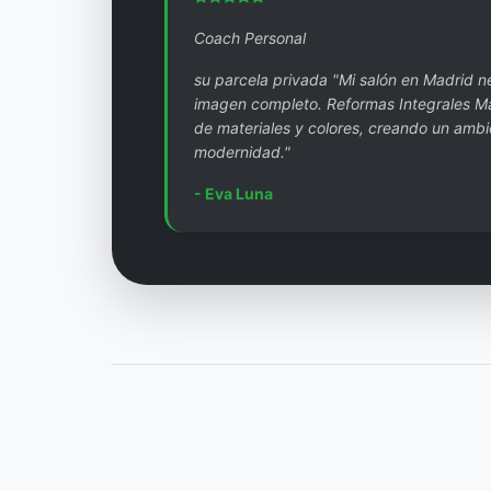
Coach Personal
su parcela privada "Mi salón en Madrid 
imagen completo. Reformas Integrales Ma
de materiales y colores, creando un amb
modernidad."
- Eva Luna