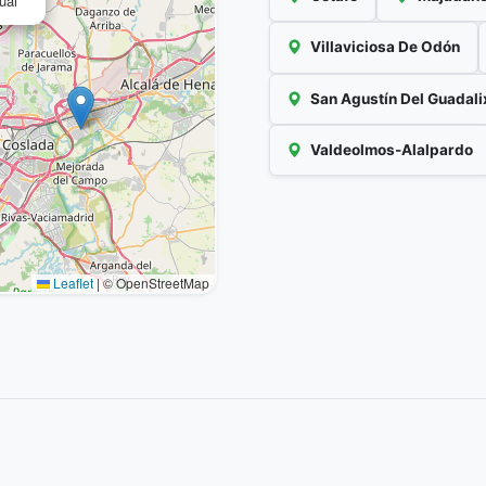
ual
Villaviciosa De Odón
San Agustín Del Guadali
Valdeolmos-Alalpardo
Leaflet
|
© OpenStreetMap