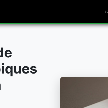
S
de
biques
n