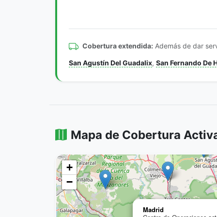
Cobertura extendida:
Además de dar serv
San Agustín Del Guadalix
,
San Fernando De 
Mapa de Cobertura Activ
+
−
Madrid