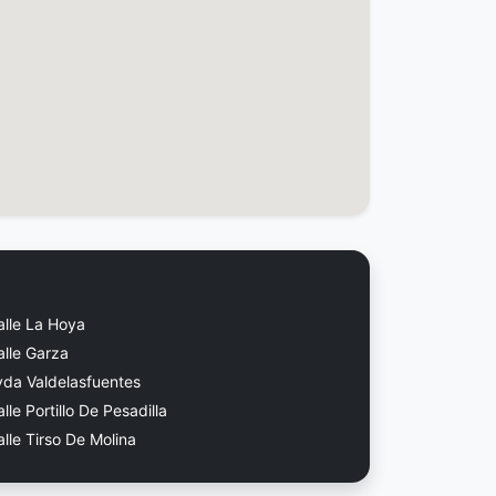
alle La Hoya
alle Garza
vda Valdelasfuentes
lle Portillo De Pesadilla
lle Tirso De Molina