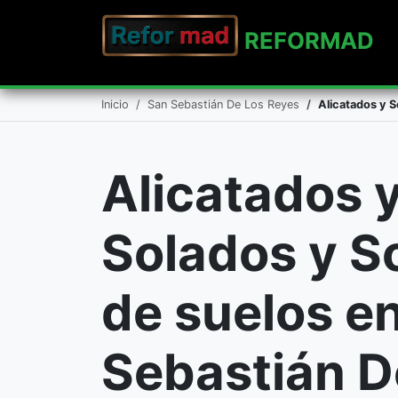
REFO
RMAD
Inicio
San Sebastián De Los Reyes
Alicatados y 
Alicatados 
Solados y S
de suelos e
Sebastián D