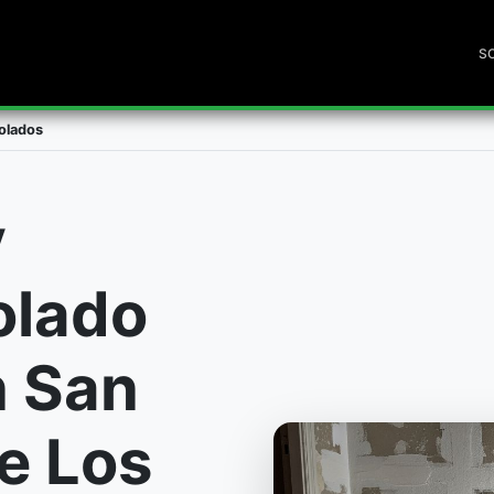
S
Solados
y
olado
n San
e Los