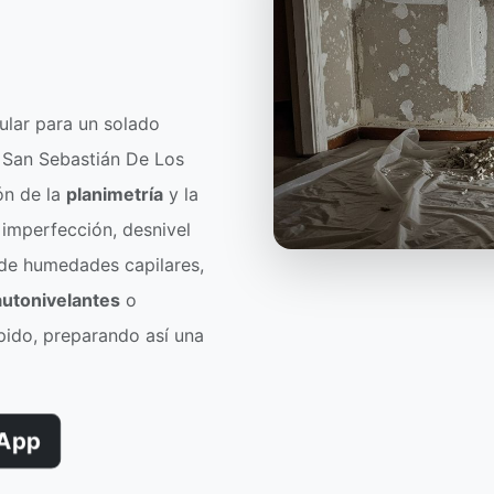
ular para un solado
n San Sebastián De Los
ón de la
planimetría
y la
r imperfección, desnivel
 de humedades capilares,
utonivelantes
o
pido, preparando así una
App