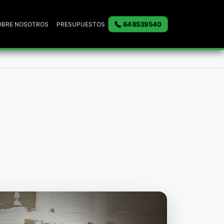
648539540
OBRE NOSOTROS
PRESUPUESTOS