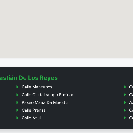
astián De Los Reyes
Calle Manzanos
C
Calle Ciudalcampo Encinar
C
Paseo Maria De Maeztu
A
Calle Prensa
Ca
Calle Azul
Ca