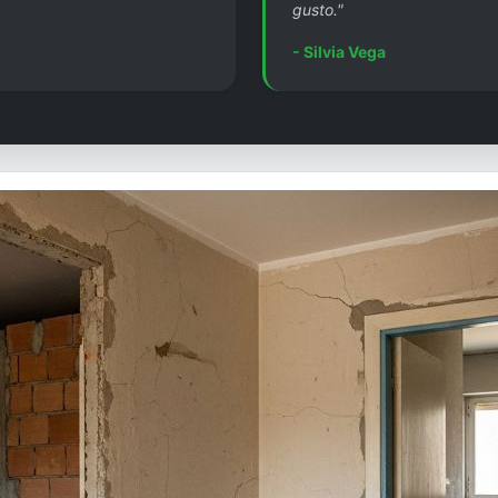
gusto."
- Silvia Vega